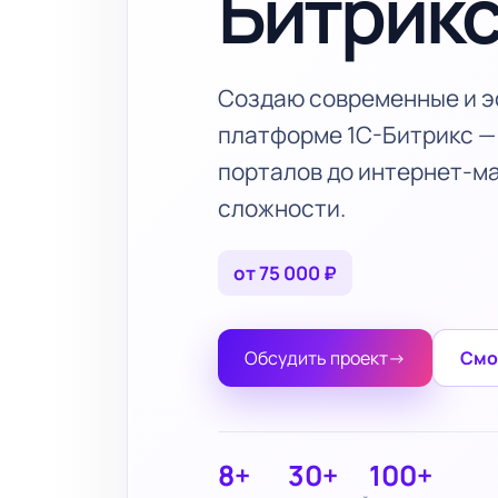
Битрик
Создаю современные и э
платформе 1С-Битрикс —
порталов до интернет-м
сложности.
от 75 000 ₽
Обсудить проект
→
Смо
8+
30+
100+