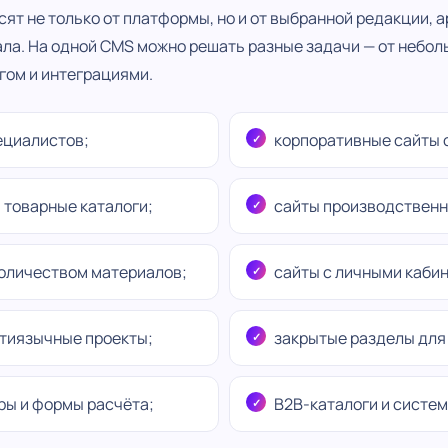
ят не только от платформы, но и от выбранной редакции, а
ла. На одной CMS можно решать разные задачи — от небол
гом и интеграциями.
ециалистов;
корпоративные сайты с
 товарные каталоги;
сайты производственн
количеством материалов;
сайты с личными каби
ьтиязычные проекты;
закрытые разделы для 
ры и формы расчёта;
B2B-каталоги и систем