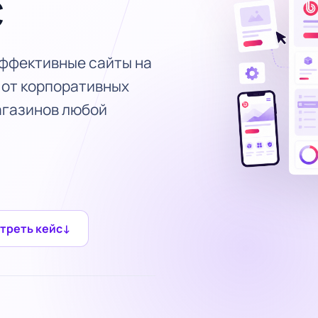
с
ффективные сайты на
 от корпоративных
агазинов любой
треть кейс
↓