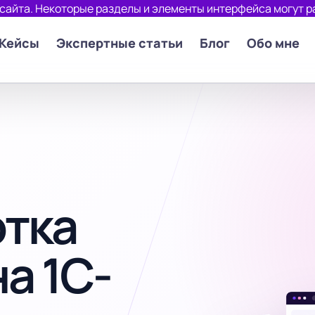
 сайта. Некоторые разделы и элементы интерфейса могут р
Кейсы
Экспертные статьи
Блог
Обо мне
отка
а 1С-