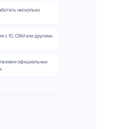
аботать несколько
я с 1С, CRM или другими
тановки официальных
ы.