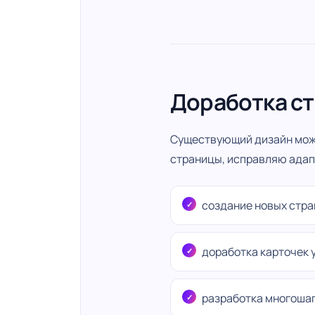
Доработка ст
Существующий дизайн можн
страницы, исправляю адап
создание новых стра
доработка карточек у
разработка многоша