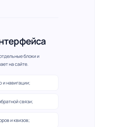
интерфейса
отдельные блоки и
ает на сайте.
 и навигации;
обратной связи;
ров и квизов;