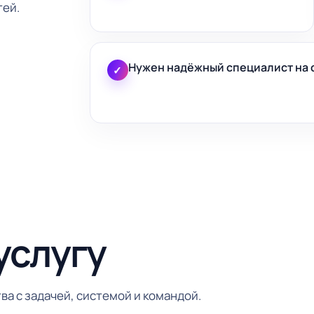
тей.
Нужен надёжный специалист на 
✓
услугу
ва с задачей, системой и командой.