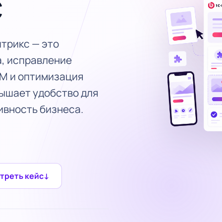
с
итрикс — это
, исправление
RM и оптимизация
вышает удобство для
ивность бизнеса.
треть кейс
↓