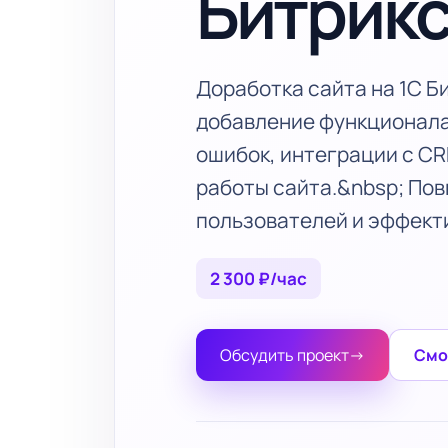
Битрик
Доработка сайта на 1С Б
добавление функционала
ошибок, интеграции с C
работы сайта.&nbsp; По
пользователей и эффект
2 300 ₽/час
Обсудить проект
→
Смо