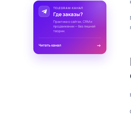
TELEGRAM-КАНАЛ
Где заказы?
Практика о сайтах, CRM и
продвижении — без лишней
теории.
→
Читать канал