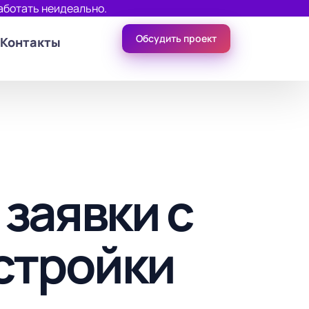
аботать неидеально.
Обсудить проект
Контакты
заявки с
стройки