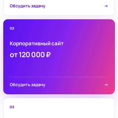
Обсудить задачу
→
02
Корпоративный сайт
от 120 000 ₽
Обсудить задачу
→
03